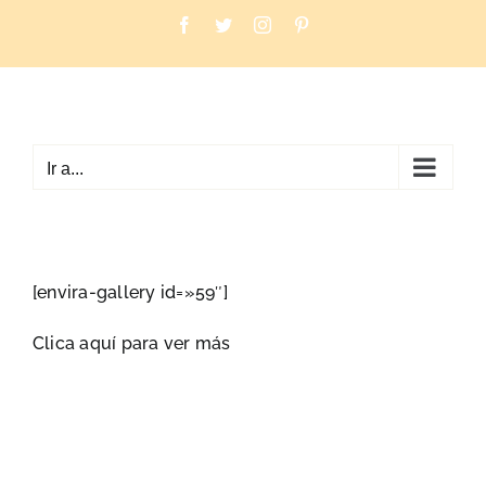
Saltar
Facebook
Twitter
Instagram
Pinterest
al
contenido
Ir a...
[envira-gallery id=»59″]
Clica aquí para ver más